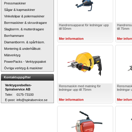
Pressmaskiner
Sågar & kapmaskiner
Vinkelslipar & polermaskiner
Borrmaskiner & skruvdragare
Handrensapparat för ledningar upp
Handrensa
till 50mm
till 75mm
Slagborrm. & mutterdragare
Borrhammare
Mer information
Mer infor
Diamantborrm. & spårfräsm.
Montering & underhållsutr.
Mätverktyg
PowerPacks - Verktygspaket
Övriga verktyg & maskiner
Kontaktuppgifter
Verktygsrebellen-
Rensmaskin med matning för
Rensmaski
Spiralservice AB
ledningar upp till 75mm
ledningar 
Telnr:
0175-73100
Mer information
Mer infor
E-post:
info@spiralservice.se