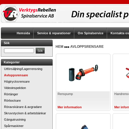
Hemsida
Service & reparationer
Om Spiralservice
Kontakta o
Sök
HEM
AVLOPPSRENSARE
Kategorier
Utförsäljning/Lagerrensning
Avloppsrensare
Högtrycksrensare
Videoinspektion
Renspump
Handrensv
Rörtänger
Rörbockare
Röravskärare & avgradare
Mer information
Mer infor
Skruvstycken & arbetsbänkar
Gängutrustning
Spårmaskiner