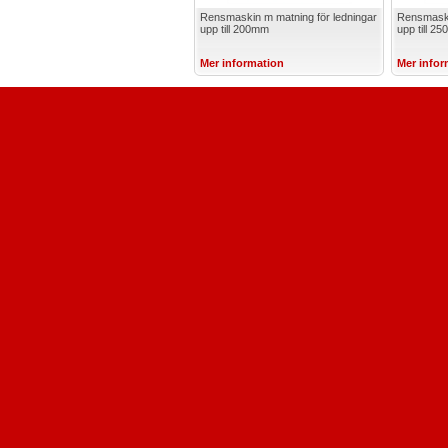
Rensmaskin m matning för ledningar
Rensmaski
upp till 200mm
upp till 2
Mer information
Mer infor