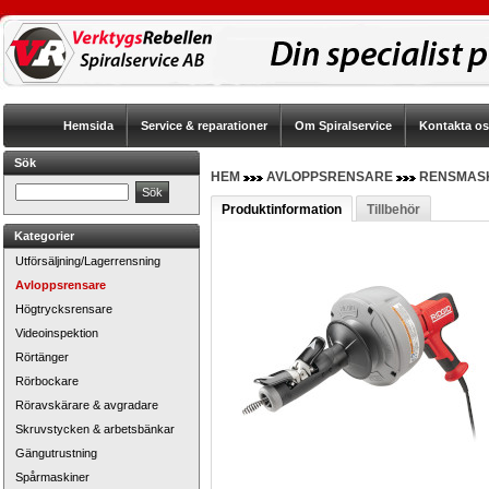
Hemsida
Service & reparationer
Om Spiralservice
Kontakta o
Sök
HEM
AVLOPPSRENSARE
RENSMASK
Produktinformation
Tillbehör
Kategorier
Utförsäljning/Lagerrensning
Avloppsrensare
Högtrycksrensare
Videoinspektion
Rörtänger
Rörbockare
Röravskärare & avgradare
Skruvstycken & arbetsbänkar
Gängutrustning
Spårmaskiner