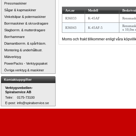
Pressmaskiner
Sågar & kapmaskiner
Art.nr
Modell
Beskrivn
Vinkelslipar & polermaskiner
R36033
K-45AF
Rensmaski
Borrmaskiner & skruvdragare
Rensmask
R36043
K-45AF-5
x 10,0m m
Slagborrm. & mutterdragare
Borrhammare
Moms och frakt tillkommer enligt våra köpvillk
Diamantborrm. & spårfräsm.
Montering & underhållsutr.
Mätverktyg
PowerPacks - Verktygspaket
Övriga verktyg & maskiner
Kontaktuppgifter
Verktygsrebellen-
Spiralservice AB
Telnr:
0175-73100
E-post:
info@spiralservice.se