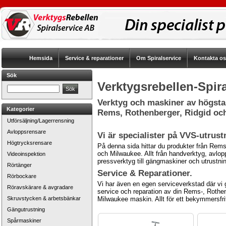
Hemsida
Service & reparationer
Om Spiralservice
Kontakta o
Sök
Verktygsrebellen-Spira
Verktyg och maskiner av högsta 
Kategorier
Rems, Rothenberger, Ridgid oc
Utförsäljning/Lagerrensning
Avloppsrensare
Vi är specialister på VVS-utrust
Högtrycksrensare
På denna sida hittar du produkter från Rems
och Milwaukee. Allt från handverktyg, avlo
Videoinspektion
pressverktyg till gängmaskiner och utrustnin
Rörtänger
Service & Reparationer.
Rörbockare
Vi har även en egen serviceverkstad där vi g
Röravskärare & avgradare
service och reparation av din Rems-, Rothenb
Skruvstycken & arbetsbänkar
Milwaukee maskin. Allt för ett bekymmersfr
Gängutrustning
Spårmaskiner