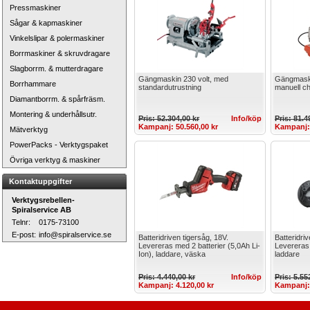
Pressmaskiner
Sågar & kapmaskiner
Vinkelslipar & polermaskiner
Borrmaskiner & skruvdragare
Slagborrm. & mutterdragare
Gängmaskin 230 volt, med
Gängmaski
Borrhammare
standardutrustning
manuell c
Diamantborrm. & spårfräsm.
Montering & underhållsutr.
Pris: 52.304,00 kr
Info/köp
Pris: 81.4
Kampanj: 50.560,00 kr
Kampanj: 
Mätverktyg
PowerPacks - Verktygspaket
Övriga verktyg & maskiner
Kontaktuppgifter
Verktygsrebellen-
Spiralservice AB
Telnr:
0175-73100
E-post:
info@spiralservice.se
Batteridriven tigersåg, 18V.
Batteridri
Levereras med 2 batterier (5,0Ah Li-
Levereras 
Ion), laddare, väska
laddare
Pris: 4.440,00 kr
Info/köp
Pris: 5.55
Kampanj: 4.120,00 kr
Kampanj: 